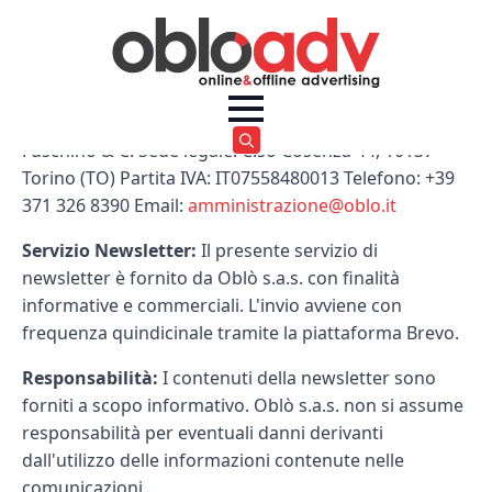
Titolare del trattamento:
Oblò s.a.s. di Paolo
Fuschino & C. Sede legale: C.so Cosenza 44, 10137
Search
Torino (TO) Partita IVA: IT07558480013 Telefono: +39
for:
371 326 8390 Email:
amministrazione@oblo.it
Servizio Newsletter:
Il presente servizio di
newsletter è fornito da Oblò s.a.s. con finalità
informative e commerciali. L'invio avviene con
frequenza quindicinale tramite la piattaforma Brevo.
Responsabilità:
I contenuti della newsletter sono
forniti a scopo informativo. Oblò s.a.s. non si assume
responsabilità per eventuali danni derivanti
dall'utilizzo delle informazioni contenute nelle
comunicazioni.